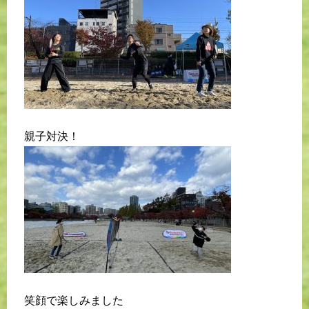
親子対決！
笑顔で楽しみました