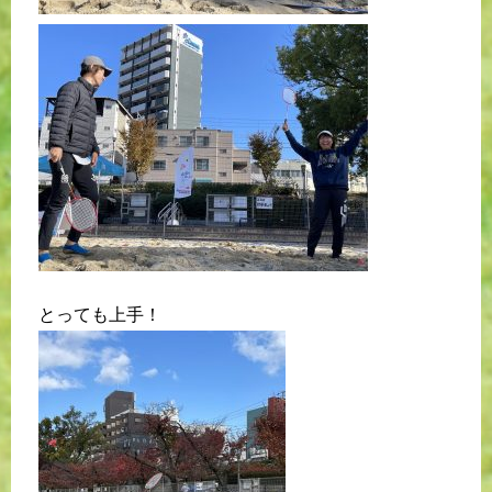
とっても上手！