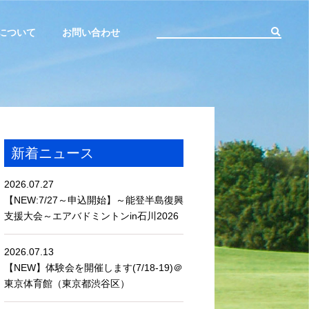
について
お問い合わせ
新着ニュース
2026.07.27
【NEW:7/27～申込開始】～能登半島復興
支援大会～エアバドミントンin石川2026
2026.07.13
【NEW】体験会を開催します(7/18-19)＠
東京体育館（東京都渋谷区）