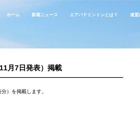
ホーム
新着ニュース
エアバドミントンとは？
連盟
11月7日発表）掲載
発表分）を掲載します。