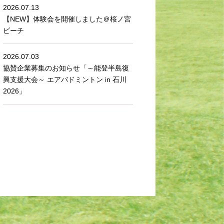
2026.07.13
【NEW】体験会を開催しました＠桜ノ宮
ビーチ
2026.07.03
協賛企業募集のお知らせ「～能登半島復
興支援大会～ エアバドミントン in 石川
2026」