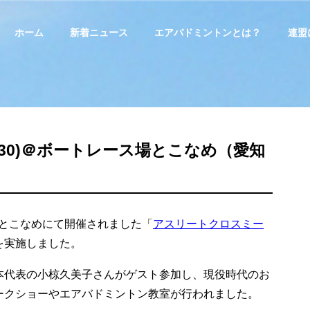
ホーム
新着ニュース
エアバドミントンとは？
連盟
/30)＠ボートレース場とこなめ（愛知
unとこなめにて開催されました「
アスリートクロスミー
を実施しました。
本代表の小椋久美子さんがゲスト参加し、現役時代のお
ークショーやエアバドミントン教室が行われました。