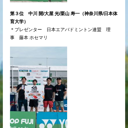
第３位 中川 開/大屋 光/栗山 寿一（神奈川県/日本体
育大学）
＊プレゼンター 日本エアバドミントン連盟 理
事 藤本 ホセマリ