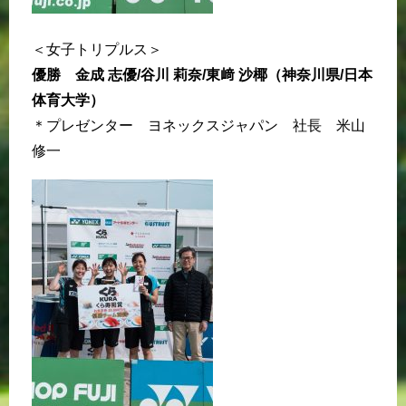
＜女子トリプルス＞
優勝 金成 志優/谷川 莉奈/東﨑 沙椰（神奈川県/日本
体育大学）
＊プレゼンター ヨネックスジャパン 社長 米山
修一