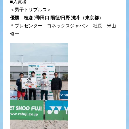
■入賞者
＜男子トリプルス＞
優勝 植森 潤/田口 陽征/日野 滋斗（東京都）
＊プレゼンター ヨネックスジャパン 社長 米山
修一