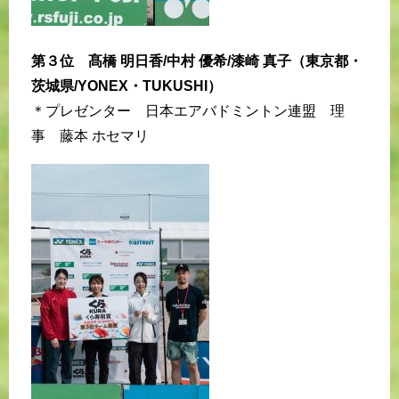
第３位 髙橋 明日香/中村 優希/漆崎 真子（東京都・
茨城県/YONEX・TUKUSHI）
＊プレゼンター 日本エアバドミントン連盟 理
事 藤本 ホセマリ