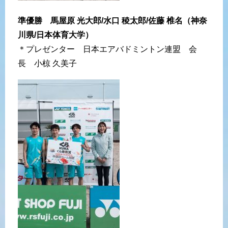
準優勝 馬屋原 光大郎/水口 稜太郎/佐藤 椎名（神奈
川県/日本体育大学）
＊プレゼンター 日本エアバドミントン連盟 会
長 小椋 久美子