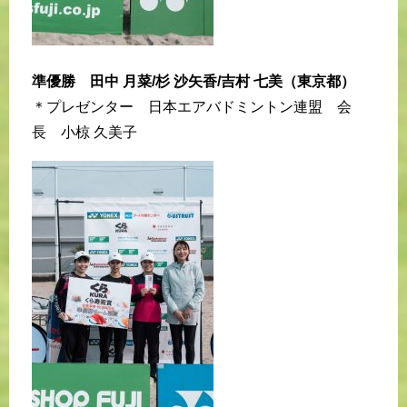
準優勝 田中 月菜/杉 沙矢香/吉村 七美（東京都）
＊プレゼンター 日本エアバドミントン連盟 会
長 小椋 久美子